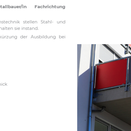
llbauer/in Fachrichtung
nstechnik stellen Stahl- und
alten sie instand.
rkürzung der Ausbildung bei
hick